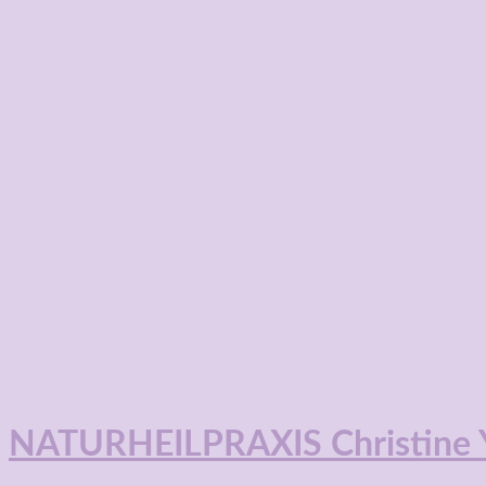
Zum
Inhalt
springen
NATURHEILPRAXIS Christine Y