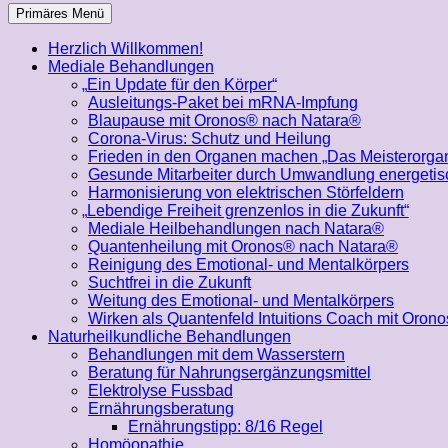
Suchen
Primäres Menü
Herzlich Willkommen!
Mediale Behandlungen
„
Ein Update für den Körper“
Ausleitungs-Paket bei mRNA-Impfung
Blaupause mit Oronos® nach Natara®
Corona-Virus: Schutz und Heilung
Frieden in den Organen machen „Das Meisterorga
Gesunde Mitarbeiter durch Umwandlung energetisc
Harmonisierung von elektrischen Störfeldern
„
Lebendige Freiheit grenzenlos in die Zukunft“
Mediale Heilbehandlungen nach Natara®
Quantenheilung mit Oronos® nach Natara®
Reinigung des Emotional- und Mentalkörpers
Suchtfrei in die Zukunft
Weitung des Emotional- und Mentalkörpers
Wirken als Quantenfeld Intuitions Coach mit Oro
Naturheilkundliche Behandlungen
Behandlungen mit dem Wasserstern
Beratung für Nahrungsergänzungsmittel
Elektrolyse Fussbad
Ernährungsberatung
Ernährungstipp: 8/16 Regel
Homöopathie