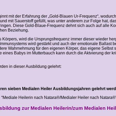
innt mit der Erfahrung der „Gold-Blauen Ur-Frequenz“, wodurch
nd mit Sauerstoff gefüllt, was unter anderem zur Folge hat, das
ingen. Diese Gold-Blaue-Frequenz dehnt sich auch auf alle K
chen Beziehung.
es Körpers, wird die Ursprungsfrequenz immer dieser wieder herg
as Immunsystems wird gestärkt und auch der emotionale Ballast
ndere Wahrnehmung für den eigenen Körper, das eigene Selbst 
eines Babys im Mutterbauch kann durch die Aktvierung der kris
en in dieser Ausbildung gelehrt:
en sieben Medialen Heiler Ausbildungsjahren gelehrt werd
“Mediale Heilerin nach Natara®/Medialer Heiler nach Natara®” tr
bildung zur Medialen Heilerin/zum Medialen Heil