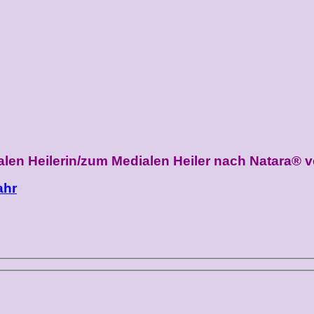
len Heilerin/zum Medialen Heiler nach Natara® ve
ahr