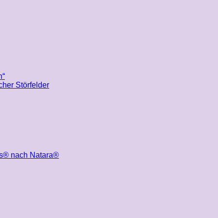
n“
her Störfelder
nos® nach Natara®